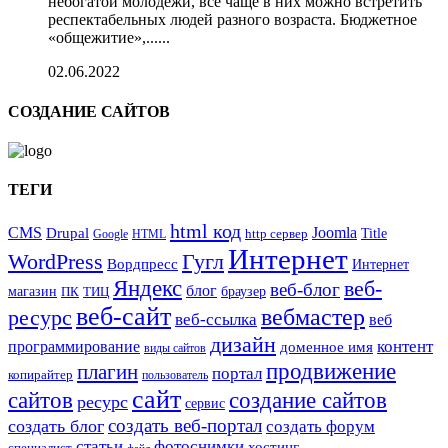
небогатой молодежи, все чаще в них можно встретить
респектабельных людей разного возраста. Бюджетное
«общежитие»,......
02.06.2022
СОЗДАНИЕ САЙТОВ
ТЕГИ
html код
CMS
Drupal
Joomla
Title
Google
HTML
http сервер
Интернет
WordPress
Гугл
Вордпресс
Интернет
Яндекс
веб-
веб-блог
блог
магазин
браузер
ПК
ТИЦ
веб-сайт
вебмастер
ресурс
веб-ссылка
веб
дизайн
контент
программирование
доменное имя
виды сайтов
продвижение
плагин
портал
копирайтер
пользователь
сайт
сайтов
создание сайтов
ресурс
сервис
создать веб-портал
создать блог
создать форум
статьи
фотоснимки
хостинг