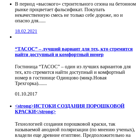
В период «высокого» строительного сезона на бетонном
рынке процветает фальсификат. Покупать
некачественную смесь не только себе дороже, но и
опасно для......
18.02.2021
“ТАСОС” – лучший вариант для тех, кто стремится
найти доступный и комфортный номер
Гостиница “ТАСОС” – один из лучших вариантов для
тех, кто стремится найти доступный и комфортный
номер в гостинице Одинцово (микр.Новая
Трехгорка).......
01.10.2017
<strong>ИСТОКИ СОЗДАНИЯ ПОРОШКОВОЙ
КРАСКИ</strong>
Технологией создания порошковой краски, так
называемой анодной поляризации (по мнению ученых),
владели еще древние египтяне. Предположительно на