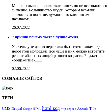
Многие слышали слово «клининг», но не все знают его
значение. Большинство людей, которым всё-таки
знакомо это понятие, думают, что клинингом
называют......
26.07.2022
7 причин почему хостел лучше отеля
Хостелы уже давно перестали быть гостиницами для
небогатой молодежи, все чаще в них можно встретить
респектабельных людей разного возраста. Бюджетное
«общежитие»,......
02.06.2022
СОЗДАНИЕ САЙТОВ
ТЕГИ
html код
CMS
Drupal
Joomla
Title
Google
HTML
http сервер