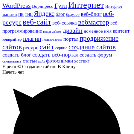
Интернет
WordPress
Гугл
Вордпресс
Интернет
Яндекс
веб-
веб-блог
блог
магазин
браузер
ПК
ТИЦ
веб-сайт
вебмастер
ресурс
веб-ссылка
веб
дизайн
контент
программирование
доменное имя
виды сайтов
продвижение
плагин
портал
копирайтер
пользователь
сайт
сайтов
создание сайтов
ресурс
сервис
создать веб-портал
создать блог
создать форум
статьи
фотоснимки
хостинг
специалист
файл
Eipe.ru © Создание сайтов В Клину
Начать чат