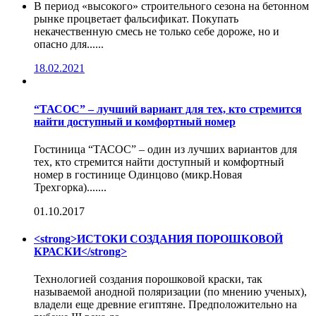
В период «высокого» строительного сезона на бетонном
рынке процветает фальсификат. Покупать
некачественную смесь не только себе дороже, но и
опасно для......
18.02.2021
“ТАСОС” – лучший вариант для тех, кто стремится
найти доступный и комфортный номер
Гостиница “ТАСОС” – один из лучших вариантов для
тех, кто стремится найти доступный и комфортный
номер в гостинице Одинцово (микр.Новая
Трехгорка).......
01.10.2017
<strong>ИСТОКИ СОЗДАНИЯ ПОРОШКОВОЙ
КРАСКИ</strong>
Технологией создания порошковой краски, так
называемой анодной поляризации (по мнению ученых),
владели еще древние египтяне. Предположительно на