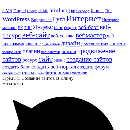
html код
CMS
Drupal
Joomla
Title
Google
HTML
http сервер
Интернет
WordPress
Гугл
Вордпресс
Интернет
Яндекс
веб-
веб-блог
блог
магазин
браузер
ПК
ТИЦ
веб-сайт
вебмастер
ресурс
веб-ссылка
веб
дизайн
контент
программирование
доменное имя
виды сайтов
продвижение
плагин
портал
копирайтер
пользователь
сайт
сайтов
создание сайтов
ресурс
сервис
создать веб-портал
создать блог
создать форум
статьи
фотоснимки
хостинг
специалист
файл
Eipe.ru © Создание сайтов В Клину
Начать чат