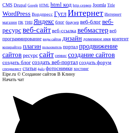
html код
CMS
Drupal
Joomla
Title
Google
HTML
http сервер
Интернет
WordPress
Гугл
Вордпресс
Интернет
Яндекс
веб-
веб-блог
блог
магазин
браузер
ПК
ТИЦ
веб-сайт
вебмастер
ресурс
веб-ссылка
веб
дизайн
контент
программирование
доменное имя
виды сайтов
продвижение
плагин
портал
копирайтер
пользователь
сайт
сайтов
создание сайтов
ресурс
сервис
создать веб-портал
создать блог
создать форум
статьи
фотоснимки
хостинг
специалист
файл
Eipe.ru © Создание сайтов В Клину
Начать чат