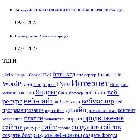
<strong>ИСТОКИ СОЗДАНИЯ ПОРОШКОВОЙ КРАСКИ</strong>
09.01.2023
Преимущества бытовок в аренду
07.01.2023
ТЕГИ
html код
CMS
Drupal
Joomla
Title
Google
HTML
http сервер
Интернет
WordPress
Гугл
Вордпресс
Интернет
Яндекс
веб-
веб-блог
блог
магазин
браузер
ПК
ТИЦ
веб-сайт
вебмастер
ресурс
веб-ссылка
веб
дизайн
контент
программирование
доменное имя
виды сайтов
продвижение
плагин
портал
копирайтер
пользователь
сайт
сайтов
создание сайтов
ресурс
сервис
создать веб-портал
создать блог
создать форум