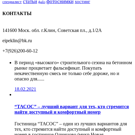
статьи
фотоснимки
хостинг
специалист
файл
КОНТАКТЫ
141600 Моск. обл. г.Клин, Советская пл., д.1/2А
eipeklin@bk.ru
+7(926)200-60-12
В период «высокого» строительного сезона на бетонном
рынке процветает фальсификат. Покупать
некачественную смесь не только себе дороже, но и
опасно для......
18.02.2021
“ТАСОС” – лучший вариант для тех, кто стремится
найти доступный и комфортный номер
Гостиница “ТАСОС” – один из лучших вариантов для
тех, кто стремится найти доступный и комфортный
номер в гостинице Одинцово (микр.Новая